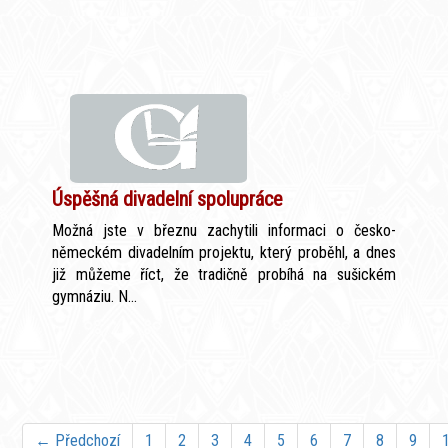
Úspěšná divadelní spolupráce
Možná jste v březnu zachytili informaci o česko-
německém divadelním projektu, který proběhl, a dnes
již můžeme říct, že tradičně probíhá na sušickém
gymnáziu. N...
← Předchozí
1
2
3
4
5
6
7
8
9