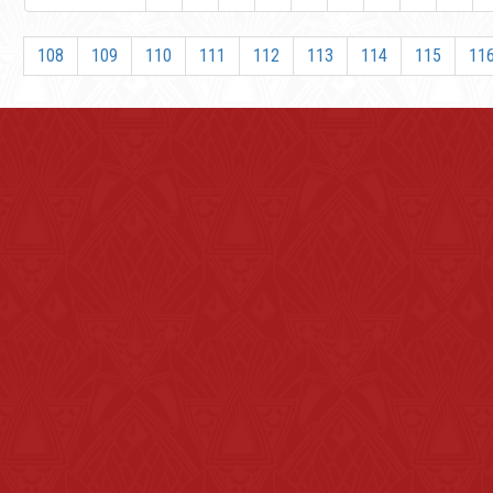
108
109
110
111
112
113
114
115
11