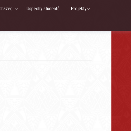
chazeč
Úspěchy studentů
Projekty