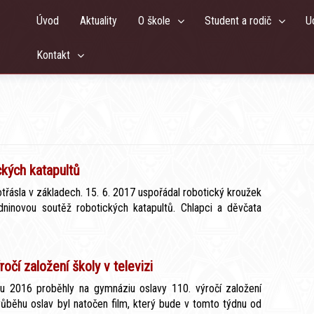
Úvod
Aktuality
O škole
Student a rodič
U
Kontakt
ckých katapultů
řásla v základech. 15. 6. 2017 uspořádal robotický kroužek
zdninovou soutěž robotických katapultů. Chlapci a děvčata
ročí založení školy v televizi
adu 2016 proběhly na gymnáziu oslavy 110. výročí založení
růběhu oslav byl natočen film, který bude v tomto týdnu od