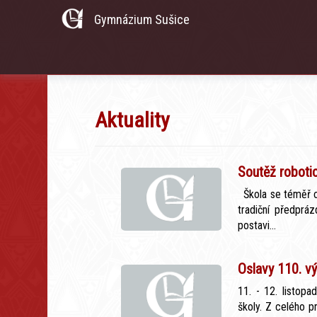
Gymnázium Sušice
Aktuality
Soutěž roboti
Škola se téměř ot
tradiční předprá
postavi...
Oslavy 110. vý
11. - 12. listop
školy. Z celého p