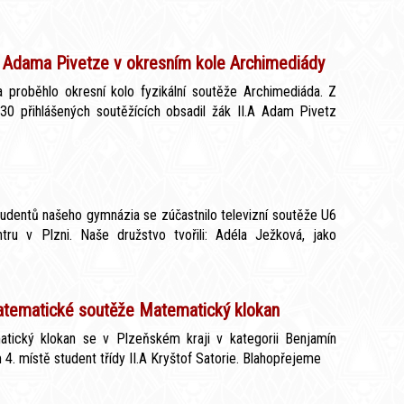
 Adama Pivetze v okresním kole Archimediády
a proběhlo okresní kolo fyzikální soutěže Archimediáda. Z
30 přihlášených soutěžících obsadil žák II.A Adam Pivetz
udentů našeho gymnázia se zúčastnilo televizní soutěže U6
ru v Plzni. Naše družstvo tvořili: Adéla Ježková, jako
atematické soutěže Matematický klokan
tický klokan se v Plzeňském kraji v kategorii Benjamín
 4. místě student třídy II.A Kryštof Satorie. Blahopřejeme