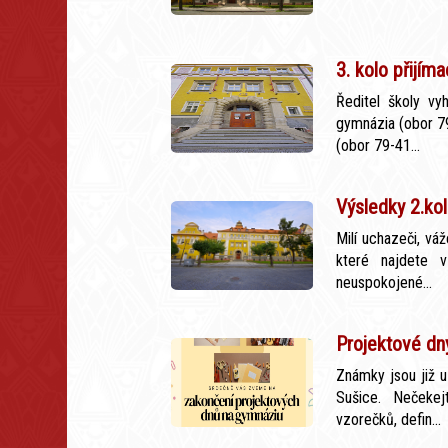
3. kolo přijím
Ředitel školy vyh
gymnázia (obor 7
(obor 79-41...
Výsledky 2.kol
Milí uchazeči, váž
které najdete 
neuspokojené...
Projektové dn
Známky jsou již u
Sušice. Nečekej
vzorečků, defin...