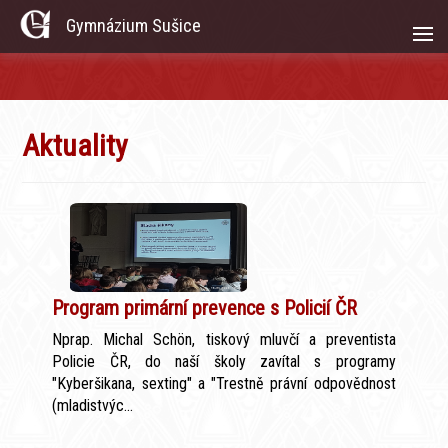
Gymnázium Sušice
Aktuality
Program primární prevence s Policií ČR
Nprap. Michal Schön, tiskový mluvčí a preventista
Policie ČR, do naší školy zavítal s programy
"Kyberšikana, sexting" a "Trestně právní odpovědnost
(mladistvýc...