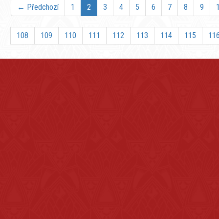
← Předchozí
1
2
3
4
5
6
7
8
9
108
109
110
111
112
113
114
115
11