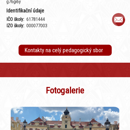
g76gi6y
Identifikační údaje
IČO školy:
61781444
IZO školy:
000077003
Kontakty na celý pedagogický sbor
Fotogalerie