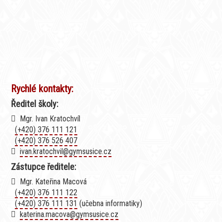
Rychlé kontakty:
Ředitel školy:
Mgr. Ivan Kratochvíl
(+420) 376 111 121
(+420) 376 526 407
ivan.kratochvil@gymsusice.cz
Zástupce ředitele:
Mgr. Kateřina Macová
(+420) 376 111 122
(+420) 376 111 131
(učebna informatiky)
katerina.macova@gymsusice.cz