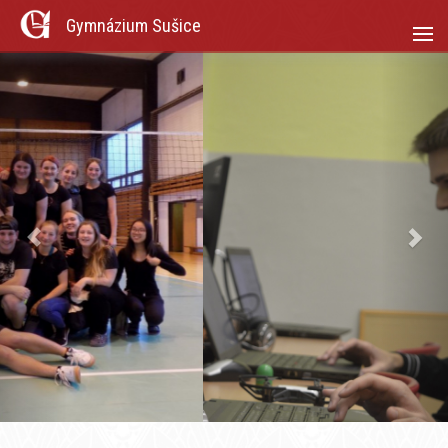
Gymnázium Sušice
Previous
Nex