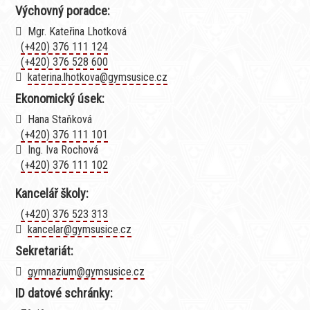
Výchovný poradce:
Mgr. Kateřina Lhotková
(+420) 376 111 124
(+420) 376 528 600
katerina.lhotkova@gymsusice.cz
Ekonomický úsek:
Hana Staňková
(+420) 376 111 101
Ing. Iva Rochová
(+420) 376 111 102
Kancelář školy:
(+420) 376 523 313
kancelar@gymsusice.cz
Sekretariát:
gymnazium@gymsusice.cz
ID datové schránky: