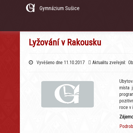
Gymnázium Sušice
Lyžování v Rakousku
Vyvěšeno dne 11.10.2017
Aktualitu zveřejnil: O
Ubytov
místa j
progra
poziti
roce v 
Zájemci
Podrob