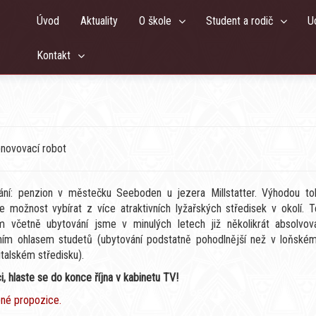
Úvod
Aktuality
O škole
Student a rodič
U
Kontakt
bnovovací robot
ání: penzion v městečku Seeboden u jezera Millstatter. Výhodou to
e možnost vybírat z více atraktivních lyžařských středisek v okolí. T
m včetně ubytování jsme v minulých letech již několikrát absolvova
vním ohlasem studetů (ubytování podstatně pohodlnější než v loňském
italském středisku).
, hlaste se do konce října v kabinetu TV!
né propozice.