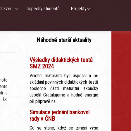
chazeč
Úspěchy studentů
Projekty
Náhodné starší aktuality
Výsledky didaktických testů
SMZ 2024
Všichni maturanti byli úspěšní a při
hoto
skládání povinných didaktických testů
ento
společné části maturitní zkoušky
li s
uspěli! Gratulujeme a hodně energie
 šk.
při přípravě na...
Simulace jednání bankovní
rady v ČNB
Co se stane, když se změní výše