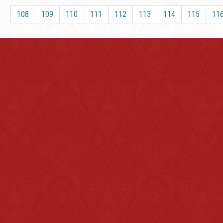
108
109
110
111
112
113
114
115
11