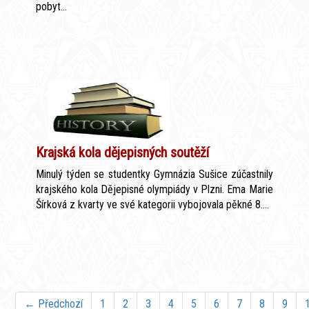
pobyt...
Krajská kola dějepisných soutěží
Minulý týden se studentky Gymnázia Sušice zúčastnily
krajského kola Dějepisné olympiády v Plzni. Ema Marie
Šírková z kvarty ve své kategorii vybojovala pěkné 8....
← Předchozí
1
2
3
4
5
6
7
8
9