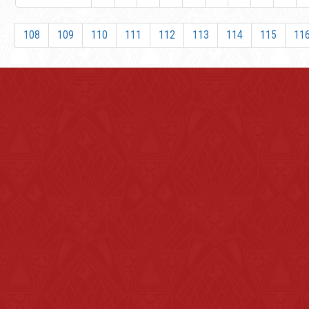
108
109
110
111
112
113
114
115
11