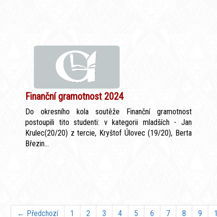
Finanční gramotnost 2024
Do okresního kola soutěže Finanční gramotnost
postoupili tito studenti: v kategorii mladších - Jan
Krulec(20/20) z tercie, Kryštof Úlovec (19/20), Berta
Březin...
← Předchozí
1
2
3
4
5
6
7
8
9