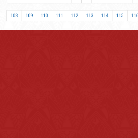
108
109
110
111
112
113
114
115
11