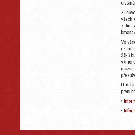
distan
Z důvo
všech e
zatím 
kmenové
Ve všec
i zaměs
žáků bu
výměnu
možné 
přestáv
O dalš
první h
•
Infor
•
Infor