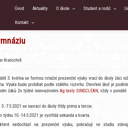
Úvod
Aktuality
O škole
Student a rodič
U
Kontakt
ymnáziu
an Kratochvíl
ělí 3. května se formou rotační prezenční výuky vrací do školy žáci ni
ia. Výuka bude probíhat podle stálého rozvrhu. Otevření škol je podmí
áním žáků 2x týdně neinvazivními
Ag testy SINGCLEAN
, vždy v pondělí
.
 3.-7.5.2021 se navrací do školy třídy prima a tercie.
m týdnu 10.-14.5.2021 je vystřídá sekunda a kvarta.
 které nedochází na prezenční výuku, pokračují ve studiu stávaj