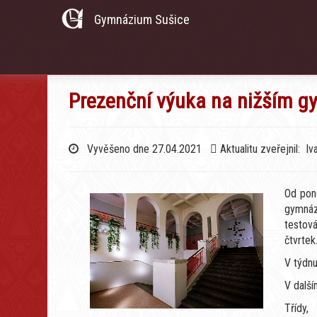
Gymnázium Sušice
Prezenční výuka na nižším g
Vyvěšeno dne 27.04.2021
Aktualitu zveřejnil: Iv
Od pond
gymnáz
testov
čtvrtek
V týdnu
V další
Třídy,