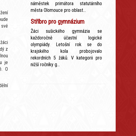
náměstek primátora statutárního
města Olomouce pro oblast...
žení
bude
Stříbro pro gymnázium
 své
Žáci sušického gymnázia se
každoročně účastní logické
 žáci
olympiády. Letošní rok se do
dý z
krajského kola probojovalo
elnou
rekordních 5 žáků. V kategorii pro
u je
nižší ročníky g...
ě. O
ělní