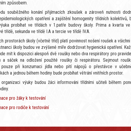
čním způsobem.
du souběžného konání přijímacích zkoušek a zároveň nutnosti dodr
pidemiologických opatření a zajištění homogenity třídních kolektivů, 
výuka probíhat ve třídách v 1.patře budovy školy. Prima a kvarta ve
 třídě, sekunda ve třídě I.A a tercie ve třídě IV.A.
h prostorách školy (včetně tříd) platí povinnost nošení roušek a všichni
tnanci školy budou ve zvýšené míře dodržovat hygienická opatření. Kaž
de mít k dispozici alespoň dvě roušky nebo dva respirátory pro pravid
 a sáček na odložení použité roušky či respirátoru. Sejmout roušk
pouze při konzumaci jídla nebo pití nápojů o přestávce v učebn
kách a jednou během hodiny bude probíhat větrání vnitřních prostor.
í organizaci výuky budou žáci informováni třídními učiteli během pond
odiny.
mace pro žáky k testování
mace pro rodiče k testování