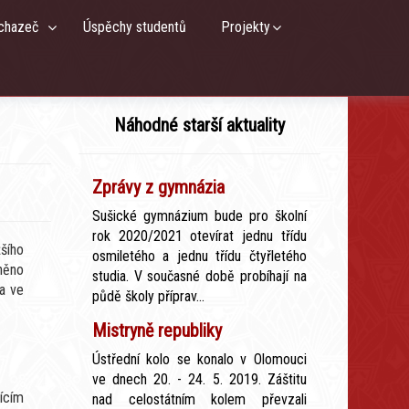
chazeč
Úspěchy studentů
Projekty
Náhodné starší aktuality
Zprávy z gymnázia
Sušické gymnázium bude pro školní
rok 2020/2021 otevírat jednu třídu
žšího
osmiletého a jednu třídu čtyřletého
něno
studia. V současné době probíhají na
 a ve
půdě školy příprav...
Mistryně republiky
Ústřední kolo se konalo v Olomouci
ve dnech 20. - 24. 5. 2019. Záštitu
ícím
nad celostátním kolem převzali