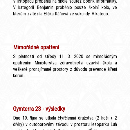
V listopadu proběhla na škole soutěž Bobřík informatiky.
V kategorii Benjamin proběhlo pouze školní kolo, ve
kterém zvítězila Eliška Káňová ze sekundy. V katego...
Mimořádné opatření
S platností od středy 11. 3. 2020 se mimořádným
opatřením Ministerstva zdravotnictví uzavírá škola a
veškeré pronajímané prostory z důvodu prevence šíření
koron...
Gymterra 23 - výsledky
Dne 19. října se utkala čtyřčlenná družstva (2 hoši + 2
dívky) v outdoorovém závodu v prostoru lesoparku Luh