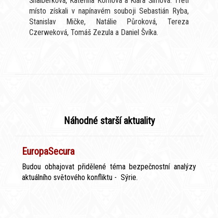
Šnaiberková, Kateřina Kornová a Klára Šímová. Třetí
místo získali v napínavém souboji Sebastián Ryba,
Stanislav Mičke, Natálie Půroková, Tereza
Czerweková, Tomáš Zezula a Daniel Švíka.
Náhodné starší aktuality
EuropaSecura
Budou obhajovat přidělené téma bezpečnostní analýzy
aktuálního světového konfliktu - Sýrie.