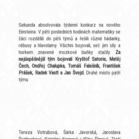
Sekunda absolvovala týdenní konkurz na nového
Einsteina. V pěti posledních hodinách matematiky se
žáci rozdělili do pěti týmů a řešili různé hádanky,
rébusy a hlavolamy. Všichni bojovali, seč jim síly a
horkem znavené mozkové buňky stačily.
Za
nejúspěšnější tým bojovali Kryštof Satorie, Matěj
Čech, Ondřej Chalupka, Tomáš Falešník, František
Prášek, Radek Vastl a Jan Švejd.
D
ruhé místo patří
týmu
Tereza Votrubová, Šárka Javorská, Jaroslava