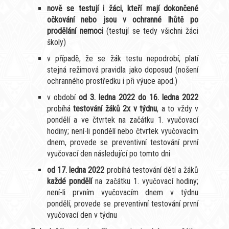
nově se testují i žáci, kteří mají dokončené
očkování nebo jsou v ochranné lhůtě po
prodělání nemoci
(testují se tedy všichni žáci
školy)
v případě, že se žák testu nepodrobí, platí
stejná režimová pravidla jako doposud (nošení
ochranného prostředku i při výuce apod.)
v období
od 3. ledna 2022 do 16. ledna 2022
probíhá
testování žáků
2x v týdnu
, a to vždy v
pondělí a ve čtvrtek na začátku 1. vyučovací
hodiny; není-li pondělí nebo čtvrtek vyučovacím
dnem, provede se preventivní testování první
vyučovací den následující po tomto dni
od 17. ledna 2022
probíhá testování dětí a žáků
každé pondělí
na začátku 1. vyučovací hodiny;
není-li prvním vyučovacím dnem v týdnu
pondělí, provede se preventivní testování první
vyučovací den v týdnu