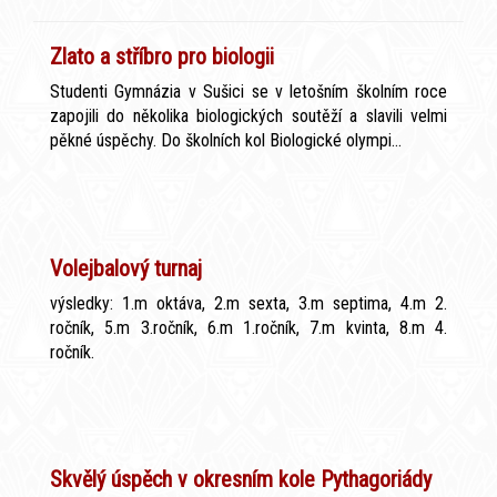
Zlato a stříbro pro biologii
Studenti Gymnázia v Sušici se v letošním školním roce
zapojili do několika biologických soutěží a slavili velmi
pěkné úspěchy. Do školních kol Biologické olympi...
Volejbalový turnaj
výsledky: 1.m oktáva, 2.m sexta, 3.m septima, 4.m 2.
ročník, 5.m 3.ročník, 6.m 1.ročník, 7.m kvinta, 8.m 4.
ročník.
Skvělý úspěch v okresním kole Pythagoriády