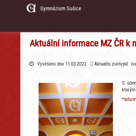
Gymnázium Sušice
Aktuální informace MZ ČR k 
Vyvěšeno dne 11.03.2022
Aktualitu zveřejnil: Iv
S účin
kterým 
*
Infor