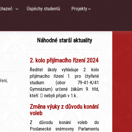
chazeč
Úspěchy studentů
Projekty
Náhodné starší aktuality
2. kolo přijímacího řízení 2024
Ředitel školy vyhlašuje 2. kolo
přijímacího řízení 1. pro čtyřleté
ení,
studium (obor 79-41-K/41
Gymnázium) určené žákům 9. tříd,
kteří:  nebyli přijati v 1.k...
Změna výuky z důvodu konání
voleb
Z důvodu konání voleb do
Poslanecké sněmovny Parlamentu