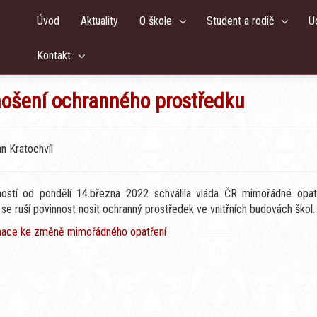
Úvod
Aktuality
O škole
Student a rodič
U
Kontakt
nošení ochranného prostředku
an Kratochvíl
ností od pondělí 14.března 2022 schválila vláda ČR mimořádné opatř
se ruší povinnost nosit ochranný prostředek ve vnitřních budovách škol.
mace ke změně mimořádného opatření