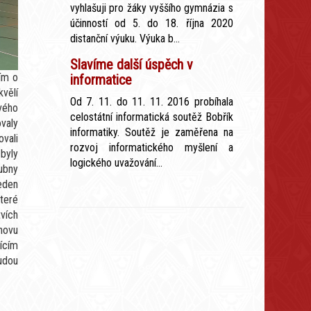
vyhlašuji pro žáky vyššího gymnázia s
účinností od 5. do 18. října 2020
distanční výuku. Výuka b...
Slavíme další úspěch v
ím o
informatice
kvělí
Od 7. 11. do 11. 11. 2016 probíhala
ového
celostátní informatická soutěž Bobřík
valy
informatiky. Soutěž je zaměřena na
ovali
rozvoj informatického myšlení a
byly
logického uvažování...
bubny
eden
které
tvích
znovu
jícím
udou