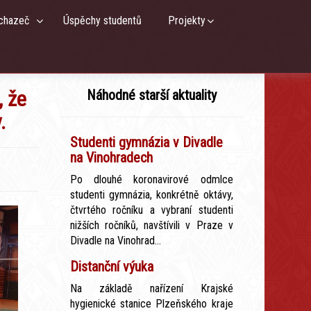
chazeč
Úspěchy studentů
Projekty
, že
Náhodné starší aktuality
.
Studenti gymnázia v Divadle
na Vinohradech
Po dlouhé koronavirové odmlce
studenti gymnázia, konkrétně oktávy,
čtvrtého ročníku a vybraní studenti
nižších ročníků, navštívili v Praze v
Divadle na Vinohrad...
Distanční výuka
Na základě nařízení Krajské
hygienické stanice Plzeňského kraje