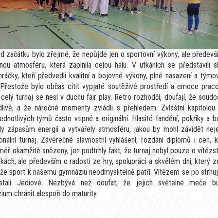
d začátku bylo zřejmé, že nepůjde jen o sportovní výkony, ale předevš
nou atmosféru, která zaplnila celou halu. V utkáních se představili s
 hráčky, kteří předvedli kvalitní a bojovné výkony, plné nasazení a tým
 Přestože bylo občas cítit vypjaté soutěživé prostředí a emoce praco
 celý turnaj se nesl v duchu fair play. Retro rozhodčí, doufají, že soudc
dlivě, a že náročné momenty zvládli s přehledem. Zvláštní kapitolou 
ednotlivých týmů často vtipné a originální. Hlasité fandění, pokřiky a 
ly zápasům energii a vytvářely atmosféru, jakou by mohl závidět nej
onální turnaj. Závěrečné slavnostní vyhlášení, rozdání diplomů i cen, 
měř okamžitě snězeny, jen podtrhly fakt, že turnaj nebyl pouze o vítězs
kách, ale především o radosti ze hry, spolupráci a skvělém dni, který 
 že sport k našemu gymnáziu neodmyslitelně patří. Vítězem se po strhu
 stali Jediové. Nezbývá než doufat, že jejich světelné meče b
um chránit alespoň do maturity.