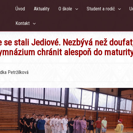
Úvod
Aktuality
O škole
Student a rodič
U
Kontakt
 se stali Jediové. Nezbývá než doufat
ymnázium chránit alespoň do maturity
adka Petržílková