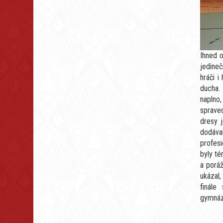
Ihned o
jedineč
hráči i
ducha.
naplno,
sprave
dresy j
dodáva
profesi
byly té
a poráž
ukázal,
finále
gymnázi