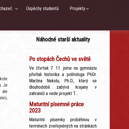
chazeč
Úspěchy studentů
Projekty
Náhodné starší aktuality
Po stopách Čechů ve světě
Ve čtvrtek 7. 11. jsme na gymnáziu
přivítali historika a politologa PhDr.
 kole
Martina Nekolu, Ph.D., který se
. Je
dlouhodobě zabývá krajany v
 ale
zahraničí a vede projekt T...
nici,
Maturitní písemné práce
2023
Maturitní písemky proběhnou v
termínech zveřejněných na stránkách