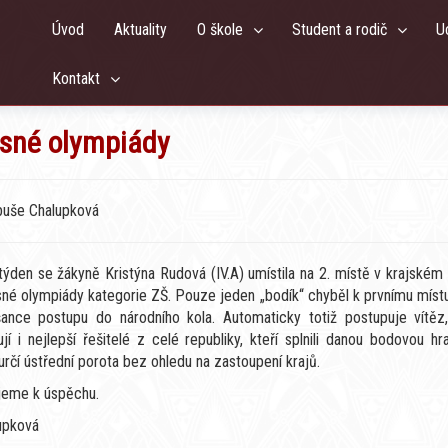
Úvod
Aktuality
O škole
Student a rodič
U
Kontakt
pisné olympiády
ibuše Chalupková
týden se žákyně Kristýna Rudová (IV.A) umístila na 2. místě v krajském
né olympiády kategorie ZŠ. Pouze jeden „bodík“ chyběl k prvnímu místu
šance postupu do národního kola. Automaticky totiž postupuje vítěz,
jí i nejlepší řešitelé z celé republiky, kteří splnili danou bodovou hra
určí ústřední porota bez ohledu na zastoupení krajů.
ujeme k úspěchu.
upková