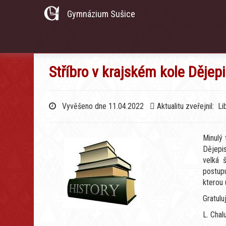
Gymnázium Sušice
Stříbro v krajském kole Děje
Vyvěšeno dne 11.04.2022
Aktualitu zveřejnil: L
Minulý 
Dějepis
velká 
postupu
kterou 
Gratul
L. Chal