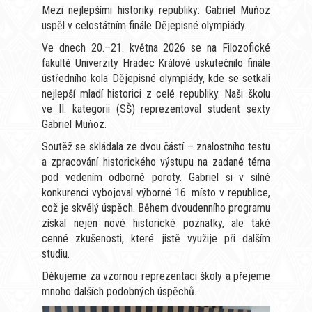
Mezi nejlepšími historiky republiky: Gabriel Muňoz
uspěl v celostátním finále Dějepisné olympiády.
Ve dnech 20.–21. května 2026 se na Filozofické
fakultě Univerzity Hradec Králové uskutečnilo finále
ústředního kola Dějepisné olympiády, kde se setkali
nejlepší mladí historici z celé republiky. Naši školu
ve II. kategorii (SŠ) reprezentoval student sexty
Gabriel Muňoz.
Soutěž se skládala ze dvou částí – znalostního testu
a zpracování historického výstupu na zadané téma
pod vedením odborné poroty. Gabriel si v silné
konkurenci vybojoval výborné 16. místo v republice,
což je skvělý úspěch. Během dvoudenního programu
získal nejen nové historické poznatky, ale také
cenné zkušenosti, které jistě využije při dalším
studiu.
Děkujeme za vzornou reprezentaci školy a přejeme
mnoho dalších podobných úspěchů.