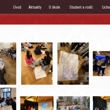
Úvod
Aktuality
O škole
Student a rodič
Uch