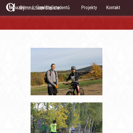
Gymnázium Sušice
Uchazeč
Úspěchy studentů
Projekty
Kontakt