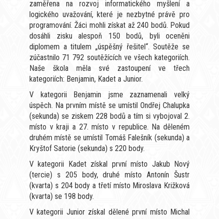
zaměřena na rozvoj informatického myšlení a
logického uvažování, které je nezbytné právě pro
programování. Žáci mohli získat až 240 bodů. Pokud
dosáhli zisku alespoň 150 bodů, byli oceněni
diplomem a titulem „úspěšný řešitel“. Soutěže se
zúčastnilo 71 792 soutěžících ve všech kategoriích.
Naše škola měla své zastoupení ve třech
kategoriích: Benjamin, Kadet a Junior.
V kategorii Benjamin jsme zaznamenali velký
úspěch. Na prvním místě se umístil Ondřej Chalupka
(sekunda) se ziskem 228 bodů a tím si vybojoval 2.
místo v kraji a 27. místo v republice. Na děleném
druhém místě se umístil Tomáš Falešník (sekunda) a
Kryštof Satorie (sekunda) s 220 body.
V kategorii Kadet získal první místo Jakub Nový
(tercie) s 205 body, druhé místo Antonín Šustr
(kvarta) s 204 body a třetí místo Miroslava Križková
(kvarta) se 198 body.
V kategorii Junior získal dělené první místo Michal