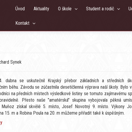
Úvod
Aktuality
O škole
Student a rodič
U
Kontakt
ichard Synek
. dubna se uskutečnil Krajský přebor základních a středních šk
čním běhu. Závodu se zúčastnila desetičlenná výprava naší školy. Bylo v
odníci na předních místech výsledkové listiny se tomuto zajímavému sp
 pravidelně. Přesto naše "amatérská" skupina vybojovala pěkná umíst
l Muňoz získal skvělé 5. místo, Josef Novotný 9. místo. Výkony Jo
na 15. m a Robina Poula na 20. m můžeme přiřadit také k úspěšným.
ky