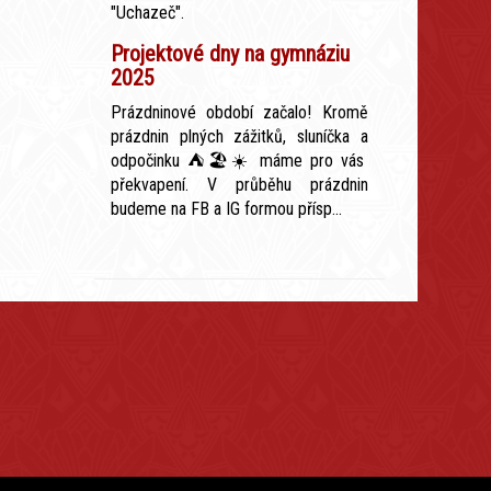
"Uchazeč".
Projektové dny na gymnáziu
2025
Prázdninové období začalo! Kromě
prázdnin plných zážitků, sluníčka a
odpočinku ⛺️🏖☀️ máme pro vás
překvapení. V průběhu prázdnin
budeme na FB a IG formou přísp...