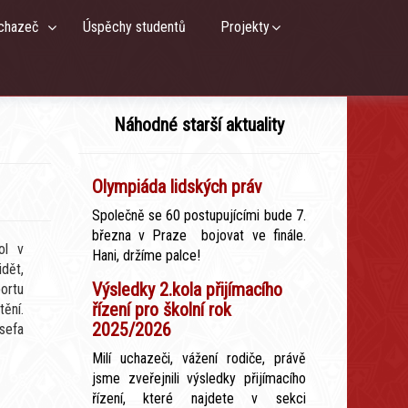
chazeč
Úspěchy studentů
Projekty
Náhodné starší aktuality
Olympiáda lidských práv
Společně se 60 postupujícími bude 7.
března v Praze bojovat ve finále.
ol v
Hani, držíme palce!
idět,
Výsledky 2.kola přijímacího
ortu
řízení pro školní rok
ění.
2025/2026
sefa
Milí uchazeči, vážení rodiče, právě
jsme zveřejnili výsledky přijímacího
řízení, které najdete v sekci