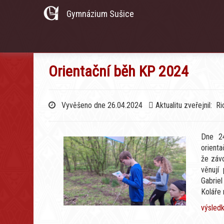
Gymnázium Sušice
Orientační běh KP 2024
Vyvěšeno dne 26.04.2024
Aktualitu zveřejnil: R
Dne 24
orienta
že záv
věnují
Gabrie
Koláře 
výsled