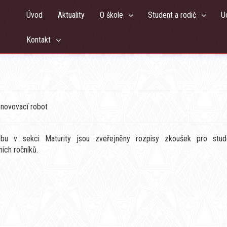
Úvod
Aktuality
O škole
Student a rodič
U
Kontakt
bnovovací robot
u v sekci Maturity jsou zveřejněny rozpisy zkoušek pro stud
ních ročníků.