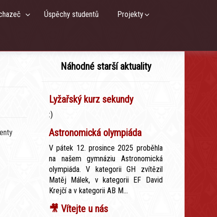
chazeč
Úspěchy studentů
Projekty
Náhodné starší aktuality
Lyžařský kurz sekundy
:)
Astronomická olympiáda
enty
V pátek 12. prosince 2025 proběhla
na našem gymnáziu Astronomická
olympiáda. V kategorii GH zvítězil
Matěj Málek, v kategorii EF David
Krejčí a v kategorii AB M...
🎥 Vítejte u nás