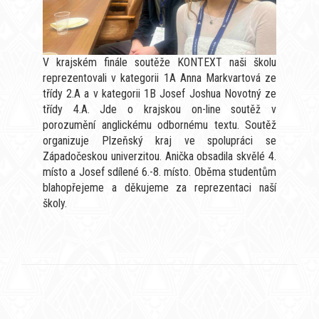
V krajském finále soutěže KONTEXT naši školu
reprezentovali v kategorii 1A Anna Markvartová ze
třídy 2.A a v kategorii 1B Josef Joshua Novotný ze
třídy 4.A. Jde o krajskou on-line soutěž v
porozumění anglickému odbornému textu. Soutěž
organizuje Plzeňský kraj ve spolupráci se
Západočeskou univerzitou. Anička obsadila skvělé 4.
místo a Josef sdílené 6.-8. místo. Oběma studentům
blahopřejeme a děkujeme za reprezentaci naší
školy.