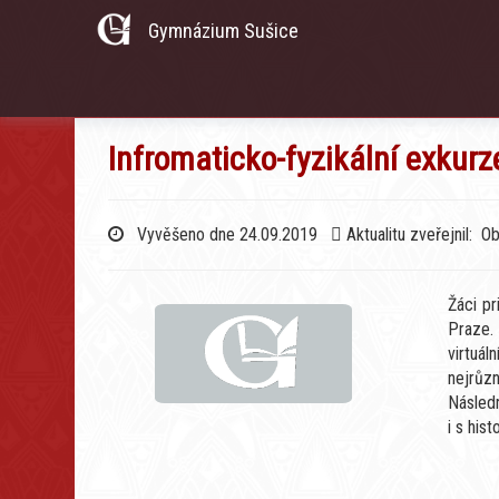
Gymnázium Sušice
Infromaticko-fyzikální exkur
Vyvěšeno dne 24.09.2019
Aktualitu zveřejnil: O
Žáci pr
Praze.
virtuá
nejrůz
Následn
i s his