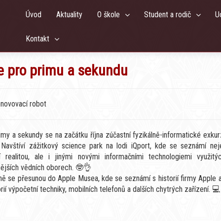
Úvod
Aktuality
O škole
Student a rodič
U
Kontakt
ze pro primu a sekundu
bnovovací robot
imy a sekundy se na začátku října zúčastní fyzikálně-informatické exku
 Navštíví zážitkový science park na lodi iQport, kde se seznámí nej
lní realitou, ale i jinými novými informačními technologiemi využitý
nějších vědních oborech.
🤓
👌
ě se přesunou do Apple Musea, kde se seznámí s historií firmy Apple a
torií výpočetní techniky, mobilních telefonů a dalších chytrých zařízení.
💻