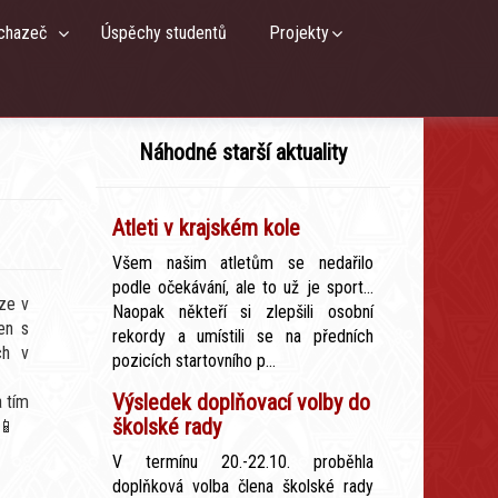
chazeč
Úspěchy studentů
Projekty
Náhodné starší aktuality
Atleti v krajském kole
Všem našim atletům se nedařilo
podle očekávání, ale to už je sport...
rze v
Naopak někteří si zlepšili osobní
en s
rekordy a umístili se na předních
ch v
pozicích startovního p...
Výsledek doplňovací volby do
 tím
školské rady
📱
V termínu 20.-22.10. proběhla
doplňková volba člena školské rady