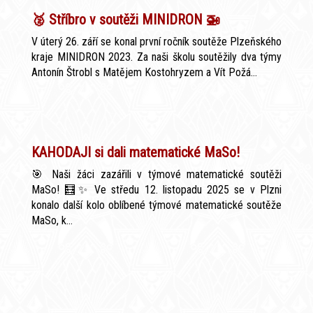
🥈 Stříbro v soutěži MINIDRON 🚁
V úterý 26. září se konal první ročník soutěže Plzeňského
kraje MINIDRON 2023. Za naši školu soutěžily dva týmy
Antonín Štrobl s Matějem Kostohryzem a Vít Požá...
KAHODAJI si dali matematické MaSo!
🎯 Naši žáci zazářili v týmové matematické soutěži
MaSo! 🧮✨ Ve středu 12. listopadu 2025 se v Plzni
konalo další kolo oblíbené týmové matematické soutěže
MaSo, k...