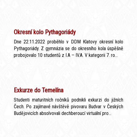
Okresní kolo Pythagoriády
Dne 22.11.2022 proběhlo v DDM Klatovy okresní kolo
Pythagoriády. Z gymnázia se do okresního kola úspěšně
probojovalo 10 studentů z I.A – IV.A. V kategorii 7. ro...
Exkurze do Temelína
Studenti maturitních ročníků podnikli exkurzi do jižních
Čech. Po zajímavé návštěvě pivovaru Budvar v Českých
Budějovicích absolvovali dechberoucí virtuální pro...