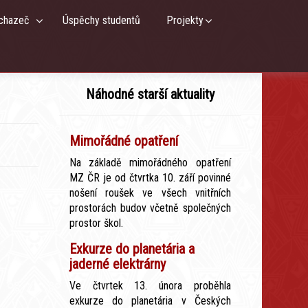
chazeč
Úspěchy studentů
Projekty
Náhodné starší aktuality
Mimořádné opatření
Na základě mimořádného opatření
MZ ČR je od čtvrtka 10. září povinné
nošení roušek ve všech vnitřních
prostorách budov včetně společných
prostor škol.
Exkurze do planetária a
jaderné elektrárny
Ve čtvrtek 13. února proběhla
exkurze do planetária v Českých