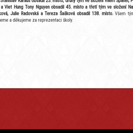
 Stanislav Karaus obsadil 23. místo, druhý tým ve složení Vilém Španěl, 
 a Viet Hung Tony Nguyen obsadil 45. místo a třetí tým ve složení Nat
ková, Julie Radovská a Tereza Šašková obsadil 138. místo.
Všem tý
jeme a děkujeme za reprezentaci školy.