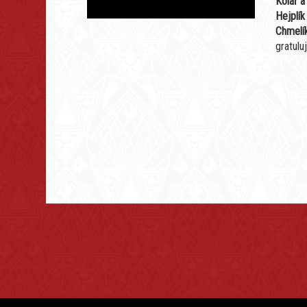
Kolář a
Hejplík
Chmelí
gratulu