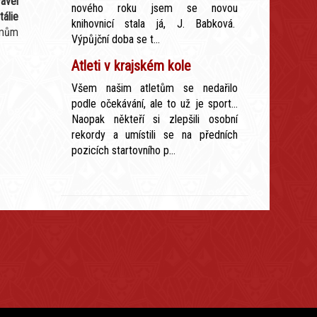
Pavel
nového roku jsem se novou
álie
knihovnicí stala já, J. Babková.
mům
Výpůjční doba se t...
Atleti v krajském kole
Všem našim atletům se nedařilo
podle očekávání, ale to už je sport...
Naopak někteří si zlepšili osobní
rekordy a umístili se na předních
pozicích startovního p...