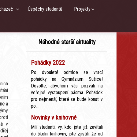
chazeč
Úspěchy studentů
Projekty
Náhodné starší aktuality
Pohádky 2022
Po dvouleté odmlce se vrací
pohádky na Gymnázium Sušice!
ních
Dovolte, abychom vás pozvali na
tání
veřejné vystoupení pásma Pohádek
vním
pro nejmenší, které se bude konat v
ine a
po...
 týmy
Novinky v knihovně
proti
ně v
Milí studenti, vy, kdo jste již zavítali
dřej
do školní knihovny, jste zjistili, že od