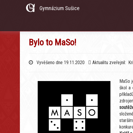
Gymnázium Sušice
Bylo to MaSo!
Vyvěšeno dne 19.11.2020
Aktualitu zveřejnil: K
MaSo j
škol a 
příklad
zdroje
soutěž
složené
starší
konkure