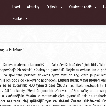
Úvod
Aktuality
O škole
Student a rodič
U
Kontakt
ristýna Holečková
e týmová matematická soutěž pro žáky šestých až devátých tříd základ
odpovídajících ročníků víceletých gymnázií. Nejde tu ovšem jen o počí
ů. Za spočítané příklady získávají týmy tahy do hry, která je pak hla
m jejich bodů do celkového hodnocení.
Letošní ročník MaSa proběhl onl
e se se zúčastnilo 400 týmů z celé ČR.
Za naši školu nastoupili tři
 z žáků sekundy. Přestože jsou tito žáci v soutěži nováčky a bojovali 
m a zkušenějším žákům z matematických gymnázií, tak se rozhod
nci neztratili.
Nejúspěšnější tým ve složení Zuzana Kulhánková, On