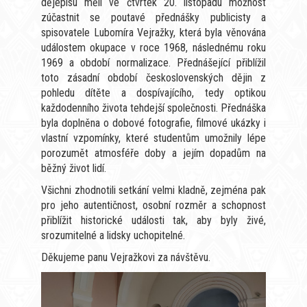
dějepisu měli ve čtvrtek 20. listopadu možnost
zúčastnit se poutavé přednášky publicisty a
spisovatele Lubomíra Vejražky, která byla věnována
událostem okupace v roce 1968, následnému roku
1969 a období normalizace. Přednášející přiblížil
toto zásadní období československých dějin z
pohledu dítěte a dospívajícího, tedy optikou
každodenního života tehdejší společnosti. Přednáška
byla doplněna o dobové fotografie, filmové ukázky i
vlastní vzpomínky, které studentům umožnily lépe
porozumět atmosféře doby a jejím dopadům na
běžný život lidí.
Všichni zhodnotili setkání velmi kladně, zejména pak
pro jeho autentičnost, osobní rozměr a schopnost
přiblížit historické události tak, aby byly živé,
srozumitelné a lidsky uchopitelné.
Děkujeme panu Vejražkovi za návštěvu.